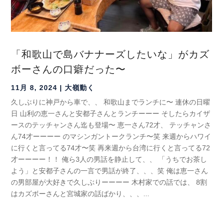
「和歌山で島バナナーズしたいな」がカズ
ボーさんの口癖だった〜
11月 8, 2024
|
大嶺動く
久しぶりに神戸から車で、、 和歌山までランチに〜 連休の日曜
日 山利の恵一さんと安都子さんとランチーーー そしたらカイザ
ースのテッチャンさん迄も登場〜 恵一さん72才、 テッチャンさ
ん74才ーーーー のマシンガントークランチ〜笑 来週からハワイ
に行くと言ってる74才〜笑 再来週から台湾に行くと言ってる72
才ーーーー！！ 俺ら3人の男話を静止して、、 「うちでお茶し
よう」と安都子さんの一言で男話が終了、、、笑 俺は恵一さん
の男部屋が大好きで久しぶりーーーー 木村家での話では、 8割
はカズボーさんと宮城家の話ばかり、、、...