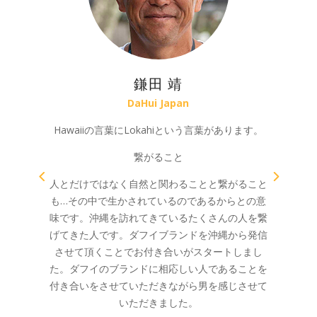
BEGIN
音楽家
カズボーさんとの出会いは30数年前僕らがデビュ
ーしてすぐの頃、ハードリーフがオープンして間
もない頃でした。ハードリーフでカズボーさんの
過去の話を聞くのが好きでした。那覇時代の武勇
伝、サーフィンを始めた頃の苦労や喜びを笑いな
がら沢山話してくれました。そんなハードリーフ
で今度は未来の話がしたい。カズボーさんの仲間
や子供達と、時には天国のカズボーさんと！
30
数年先もハードリーフがそんな場所であります
ように。