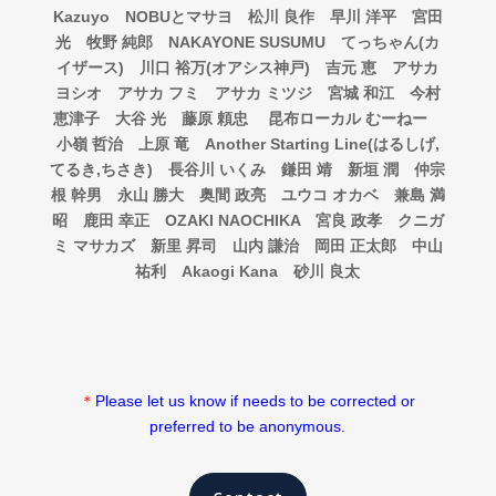
Kazuyo
NOBU
とマサヨ 松川
良作 早川
洋平 宮田
光 牧野
純郎
NAKAYONE SUSUMU
てっちゃん(カ
イザース) 川口
裕万(オアシス神戸) 吉元
恵 アサカ
ヨシオ アサカ
フミ アサカ
ミツジ 宮城
和江 今村
恵津子 大谷
光 藤原
頼忠
昆布ローカル
むーねー
小嶺
哲治 上原
竜
Another Starting Line(はるしげ,
てるき,ちさき) 長谷川 いくみ 鎌田 靖 新垣 潤 仲宗
根 幹男 永山 勝大 奥間 政亮 ユウコ オカベ 兼島 満
昭 鹿田 幸正 OZAKI NAOCHIKA 宮良 政孝 クニガ
ミ マサカズ 新里 昇司 山内 謙治 岡田 正太郎 中山
祐利 Akaogi Kana 砂川 良太
＊
Please let us know if needs to be corrected or
preferred to be anonymous.