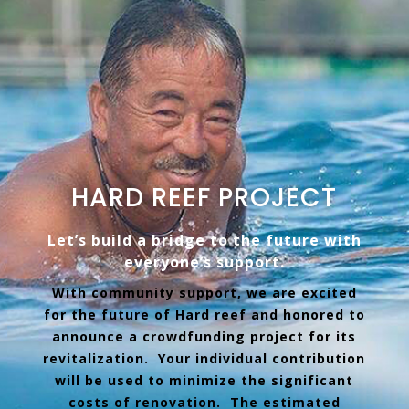
HARD REEF PROJECT
Let’s build a bridge to the future with
everyone’s support.
With community support, we are excited
for the future of Hard reef and honored to
announce a crowdfunding project for its
revitalization. Your individual contribution
will be used to minimize the significant
costs of renovation. The estimated