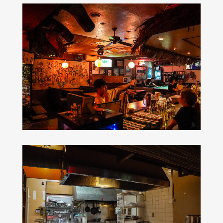
35th anniversary coming
soon
Aging