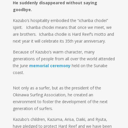
He suddenly disappeared without saying
goodbye.
Kazubo’s hospitality embodied the “ichariba chodei”
spirit. Ichariba chodei means that once we meet, we
are brothers. Ichariba chodie is Hard Reef’s motto and
next year it will celebrate its 35th year anniversary.
Because of Kazubo’s warm character, many
generations of people from all over the world attended
the June
memorial ceremony
held on the Sunabe
coast.
Not only as a surfer, but as the president of the
Okinawa Surfing Association, he created an
environment to foster the development of the next
generation of surfers.
Kazubo’s children, Kazuma, Arisa, Daiki, and Ryuta,
have pledged to protect Hard Reef and we have been