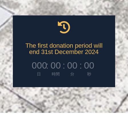

The first donation period will
end 31st December 2024
000
:
00
:
00
:
00
日
時間
分
秒