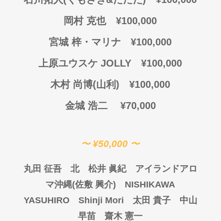
岡村 克也
¥100,000
宮城 梓・マリナ ¥100,000
上原ユウスケ JOLLY ¥100,000
木村 尚博(山利) ¥100,000
金城
浩二
¥70,000
〜 ¥50,000 〜
丸田
征吾 北 松井
眞紀 アイランドアロ
マ沖縄(佐敷 興介)
NISHIKAWA
YASUHIRO Shinji Mori
太田 貴子
中山
早苗 齋木 憲一