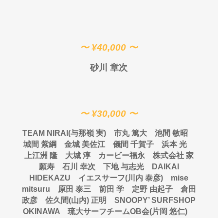
〜 ¥40,000 〜
砂川
章次
〜 ¥30,000 〜
TEAM NIRAI(
与那嶺
実) 市丸
篤大 池間
敏昭
城間
紫綱 金城
美佐江 儀間
千賀子 浜本
光
上江洲
隆 大城
淳 カービー福永 株式会社
家
願寿 石川
幸次 下地
与志光
DAIKAI
HIDEKAZU
イエスサーフ(川内 泰彦) mise
mitsuru 原田 泰三 前田 学 定野 由起子 倉田
政彦 佐久間(山内) 正明 SNOOPY’ SURFSHOP
OKINAWA 琉大サーフチームOB会(片岡 悠仁)