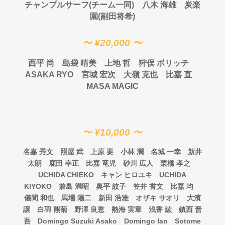
チャンプルサーフ(チーム一同) 八木 海雄 炭楽
園(副田将希)
〜 ¥20,000 〜
西平
尚 島袋
晴美 上地
哲 狩俣
ボリッチ
ASAKA RYO
宮城
宏次 大嶺 克也
比嘉 直
MASA MAGIC
〜 ¥10,000 〜
名嘉
秀文 照屋
武 上原
要 小林
潤 名城
一幸 新井
太朗 鹿田
幸正 比嘉
竜児 砂川
広人 栗橋
孝之
UCHIDA CHIEKO
キャン
ヒロユキ
UCHIDA
KIYOKO
兼島
満昭 奥平
紋子 笠井
誉文 比嘉
均
儀間
和也 馬場
陽二 新田
浩雅 オザキ
サオリ 大濱
譲 白羽
熊菊 野澤
良恵 熱海
実章 浅香
紘 鎮西
晋
吾
Domingo Suzuki Asako
Domingo Ian
Sotome