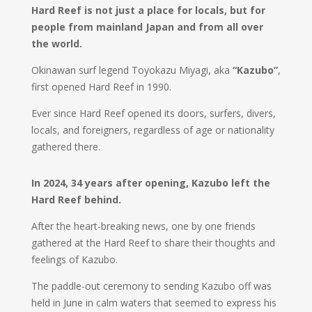
Hard Reef is not just a place for locals, but for
people from mainland Japan and from all over
the world.
Okinawan surf legend Toyokazu Miyagi, aka
“Kazubo”
,
first opened Hard Reef in 1990.
Ever since Hard Reef opened its doors, surfers, divers,
locals, and foreigners, regardless of age or nationality
gathered there.
In 2024, 34 years after opening, Kazubo left the
Hard Reef behind.
After the heart-breaking news, one by one friends
gathered at the Hard Reef to share their thoughts and
feelings of Kazubo.
The paddle-out ceremony to sending Kazubo off was
held in June in calm waters that seemed to express his