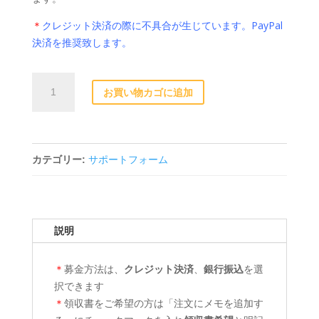
＊
クレジット決済の際に不具合が生じています。PayPal
決済を推奨致します。
¥10,000
お買い物カゴに追加
サ
ポ
ー
ト
カテゴリー:
サポートフォーム
個
説明
＊
募金方法は、
クレジット決済
、
銀行振込
を選
択できます
＊
領収書をご希望の方は「注文にメモを追加す