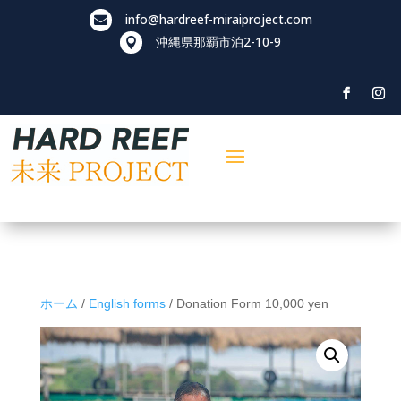
info@hardreef-miraiproject.com

沖縄県那覇市泊
2-10-9

ホーム
/
English forms
/ Donation Form 10,000 yen