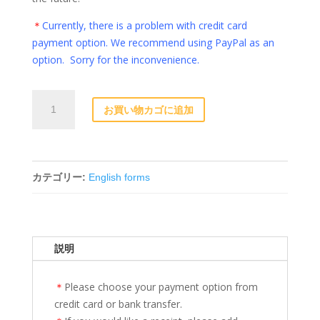
＊
Currently, there is a problem with credit card
payment option. We recommend using PayPal as an
option. Sorry for the inconvenience.
Donation
お買い物カゴに追加
Form
10,000
yen
個
カテゴリー:
English forms
説明
＊
Please choose your payment option from
credit card or bank transfer.