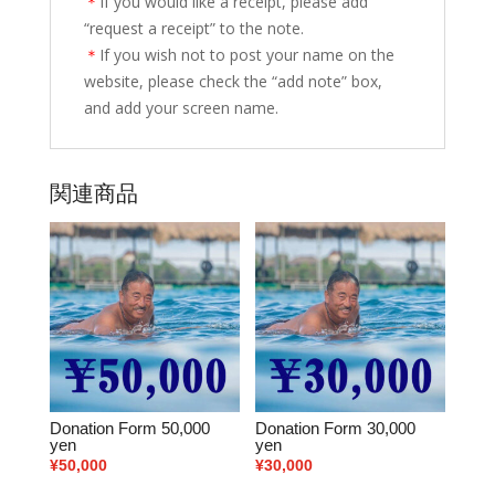
＊
If you would like a receipt, please add
“request a receipt” to the note.
＊
If you wish not to post your name on the
website, please check the “add note” box,
and add your screen name.
関連商品
Donation Form 50,000
Donation Form 30,000
yen
yen
¥
50,000
¥
30,000